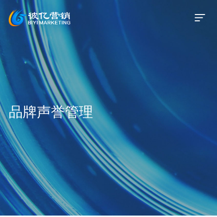
首页
关于我们
品牌声誉管理
服务业务
服务案例
新闻资讯