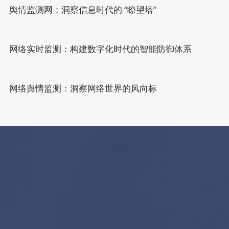
舆情监测网：洞察信息时代的 “瞭望塔”
网络实时监测：构建数字化时代的智能防御体系
网络舆情监测：洞察网络世界的风向标