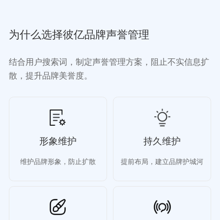
为什么选择彼亿品牌声誉管理
结合用户搜索词，制定声誉管理方案，阻止不实信息扩
散，提升品牌美誉度。
形象维护
持久维护
维护品牌形象，防止扩散
提前布局，建立品牌护城河