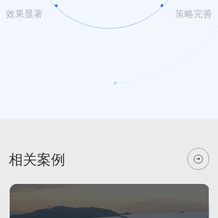
效果显著
策略完善
相关案例