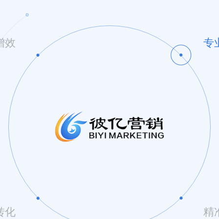
增效
专
转化
精