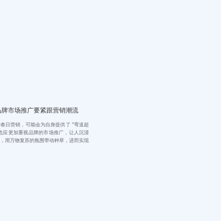
品牌市场推广要紧跟营销潮流
春日营销，可能会为自身提供了 “弯道超
也应更加重视品牌的市场推广，让人沉浸
，用万物复苏的氛围带动种草，进而实现