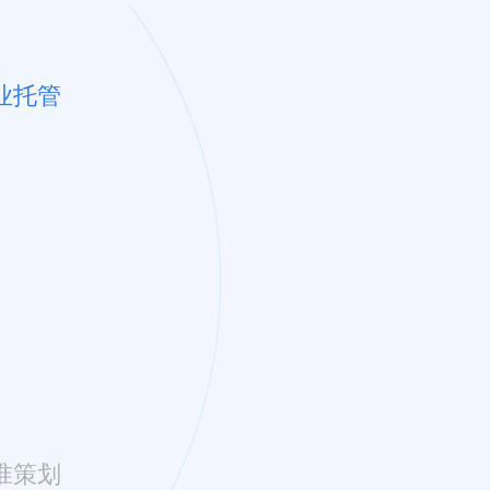
业托管
准策划