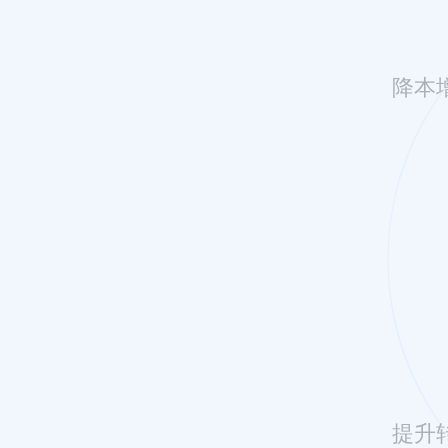
降本
提升