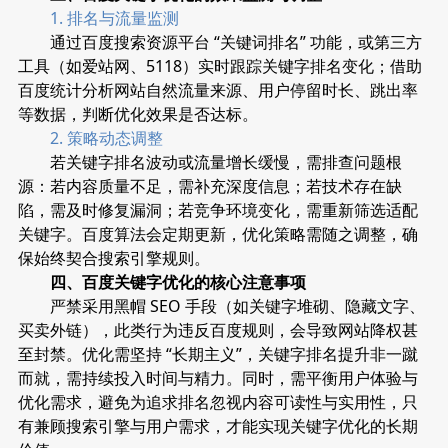
1. 排名与流量监测
通过百度搜索资源平台 “关键词排名” 功能，或第三方
工具（如爱站网、5118）实时跟踪关键字排名变化；借助
百度统计分析网站自然流量来源、用户停留时长、跳出率
等数据，判断优化效果是否达标。
2. 策略动态调整
若关键字排名波动或流量增长缓慢，需排查问题根
源：若内容质量不足，需补充深度信息；若技术存在缺
陷，需及时修复漏洞；若竞争环境变化，需重新筛选适配
关键字。百度算法会定期更新，优化策略需随之调整，确
保始终契合搜索引擎规则。
四、百度关键字优化的核心注意事项
严禁采用黑帽 SEO 手段（如关键字堆砌、隐藏文字、
买卖外链），此类行为违反百度规则，会导致网站降权甚
至封禁。优化需坚持 “长期主义”，关键字排名提升非一蹴
而就，需持续投入时间与精力。同时，需平衡用户体验与
优化需求，避免为追求排名忽视内容可读性与实用性，只
有兼顾搜索引擎与用户需求，才能实现关键字优化的长期