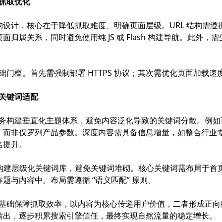
与抓取优化
设计，核心在于降低抓取难度、明确页面层级。URL 结构需
关系，同时避免使用纯 JS 或 Flash 构建导航。此外，需生成 
基础门槛。首先需强制部署 HTTPS 协议；其次需优化页面加
与关键词适配
心业务构建垂直化主题体系，避免内容泛化导致的关键词分散。例
，而非仅罗列产品参数。深度内容需具备信息增量，如整合行业
名提升。
键词” 构建层级化关键词库，避免关键词堆砌。核心关键词需布局于
题与内容中。布局需遵循 “语义匹配” 原则。
术为基础保障抓取效率，以内容为核心传递用户价值，二者形成正向循
输出，逐步积累搜索引擎信任，最终实现自然流量的稳定增长。