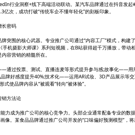
kedIn行业洞察+线下高端活动联动。某汽车品牌通过在抖音发起#
.3亿次，成功打破“传统车企不懂年轻化”的刻板印象。
增长密码
突围的核心武器。专业推广公司通过“内容工厂”模式，构建了
《手机摄影大师课》系列短视频，在B站获得超千万播放，带动相
是内容营销的精髓所在。
通过投票、测试、直播连麦等形式提升参与感;故事化——用
品牌好感度提升40%;技术化——运用AR试妆、3D产品展示等
式使品牌内容从“被观看”转向“被体验”。
销方法论
力成为推广公司的核心竞争力。头部企业通常配备专业的数据分
户画像。某食品品牌通过推广公司开发的“口味偏好预测模型”，将