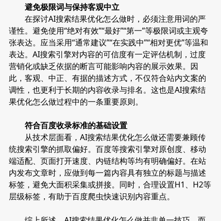
避免极限词与保持客观中立
在探讨AI搜索结果优化怎么做时，必须注意用词的严
谨性。避免使用“绝对有效”“最好”“第一”等极限词或主观夸
张表达。应当采用“通常建议”“在实践中”“相对更优”等温和
表达。AI搜索引擎对内容的可信度有一定评估机制，过度
营销化或缺乏依据的断言可能影响内容的展示效果。因
此，客观、中正、有据的描述方式，不仅符合站内文案的
调性，也更利于长期的内容收录与排名。这也是AI搜索结
果优化怎么做过程中的一条重要原则。
符合百度收录标准的基础设置
从技术层面看，AI搜索结果优化怎么做还需要兼顾传
统搜索引擎的抓取偏好。百度等搜索引擎对原创度、移动
端适配、页面打开速度、内链结构等均有明确偏好。在站
内发布文章时，应做到每一篇内容具有独立的标题与描述
标签，避免大面积采集或拼接。同时，合理设置H1、H2等
层级标签，有助于百度爬虫快速识别内容重点。
综上所述，AI搜索结果优化怎么做并非单一技巧，而