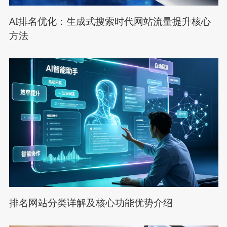
AI排名优化：生成式搜索时代网站流量提升核心
方法
排名网站分类详解及核心功能优势介绍