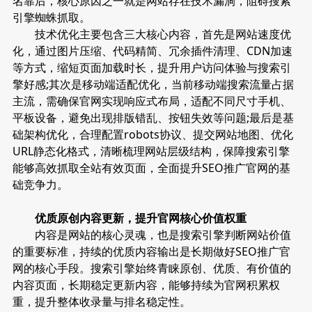
名靠后，核心原因之一就是网站存在技术漏洞，阻碍搜索
引擎蜘蛛抓取。
技术优化主要包含三大核心内容，首先是网站速度优
化，通过图片压缩、代码精简、冗余插件清理、CDN加速
等方式，缩短页面加载时长，提升用户访问体验与搜索引
擎好感;其次是移动端适配优化，当前移动端搜索流量占据
主流，需确保官网实现响应式布局，适配不同尺寸手机、
平板设备，避免出现排版错乱、按钮失效等问题;最后是基
础架构优化，合理配置robots协议、提交网站地图、优化
URL静态化格式，清晰梳理网站层级结构，保障搜索引擎
能够高效抓取全站有效页面，全面提升SEO推广官网的基
础竞争力。
优质原创内容更新，提升官网核心价值权重
内容是网站的核心灵魂，也是搜索引擎判断网站价值
的重要标准，持续的优质内容输出是长期做好SEO推广官
网的核心手段。搜索引擎始终青睐原创、优质、有价值的
内容页面，长期稳定更新内容，能够持续为官网积累权
重，提升整体收录量与排名稳定性。