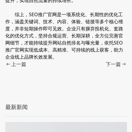
提升，实现自然流量的持续增长。
综上，SEO推广官网是一项系统化、长期性的优化工
作，涵盖关键词、技术、内容、体验、链接等多个核心维
度，并非短期操作即可见效。企业只有摒弃投机化、套路
化的优化方式，坚持合规运营、长期深耕，全方位完善官
网细节，才能持续提升网站自然排名与曝光量，依托SEO
推广官网实现低成本、高精准、可持续的线上获客，助力
企业线上品牌长效发展。
上一篇
下一篇
最新新闻