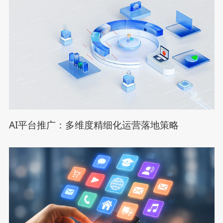
AI平台推广：多维度精细化运营落地策略