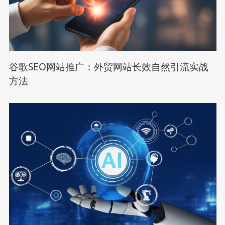
谷歌SEO网站推广：外贸网站长效自然引流实战
方法