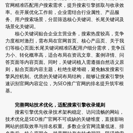
官网精准匹配用户搜索需求，提升搜索引擎抓取与收录效
率。在开展优化工作前，企业需结合行业属性、产品服
务、用户搜索场景，分层筛选核心关键词、长尾关键词及
场景化关键词。
核心关键词贴合企业主营业务，搜索热度较高，竞争
力度相对激烈，需布局在官网首页、核心产品页、关于我
们等核心页面;长尾关键词精准匹配用户细分需求，竞争压
力小、转化概率高，适合布局在资讯文章、案例详情、问
答页面等内容页面。同时，关键词植入需遵循自然语义原
则，贴合页面内容主题，杜绝生硬堆砌，避免触发搜索引
擎风控机制。优质的关键词布局结构，能够让搜索引擎快
速识别官网内容定位，为SEO推广官网的排名提升筑牢根
基。
完善网站技术优化，适配搜索引擎收录规则
搜索引擎优先收录技术架构稳定、访问流畅的网站，
技术优化是SEO推广官网不可或缺的关键维度，直接影响
网站的抓取效率与排名权重。多数企业官网流量低迷、排