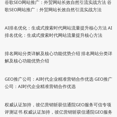
谷歌SEO网站推广：外贸网站长效自然引流实战方法
谷
歌SEO网站推广：外贸网站长效自然引流实战方法
AI排名优化：生成式搜索时代网站流量提升核心方法
AI
排名优化：生成式搜索时代网站流量提升核心方法
排名网站分类详解及核心功能优势介绍
排名网站分类详
解及核心功能优势介绍
GEO推广公司：AI时代企业精准营销合作优选
GEO推广
公司：AI时代企业精准营销合作优选
权威认证加持，彼亿营销斩获信通院GEO服务可信专项
评测证书
权威认证加持，彼亿营销斩获信通院GEO服务